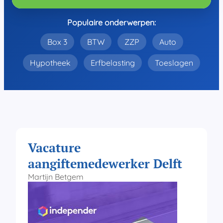
Populaire onderwerpen:
Box 3
BTW
ZZP
Auto
Hypotheek
Erfbelasting
Toeslagen
Vacature
aangiftemedewerker Delft
Martijn Betgem