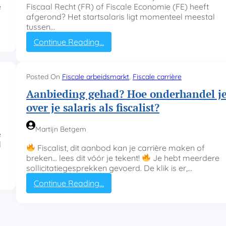
e
e
Fiscaal Recht (FR) of Fiscale Economie (FE) heeft
t
i
n
afgerond? Het startsalaris ligt momenteel meestal
s
w
tussen…
c
e
a
:
Continue Reading…
r
l
S
k
i
t
-
s
a
p
Posted On
Fiscale arbeidsmarkt
, 
Fiscale carrière
t
r
r
v
Aanbieding gehad? Hoe onderhandel j
t
i
e
s
over je salaris als fiscalist?
v
r
a
é
a
l
b
n
Martijn Betgem
a
e
a
d
r
d
l
Fiscalist, dit aanbod kan je carrière maken of
e
i
a
breken… lees dit vóór je tekent!
Je hebt meerdere
r
s
n
sollicitatiegesprekken gevoerd. De klik is er,…
t
f
s
i
:
Continue Reading…
s
A
c
a
a
n
l
b