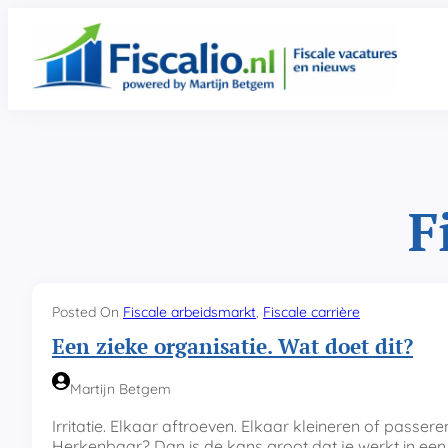
Ga
naar
de
inhoud
F
Posted On
Fiscale arbeidsmarkt
, 
Fiscale carrière
Een zieke organisatie. Wat doet dit?
Martijn Betgem
Irritatie. Elkaar aftroeven. Elkaar kleineren of passere
Herkenbaar? Dan is de kans groot dat je werkt in een