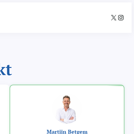
X
Instagram
kt
, 
Martijn Betgem