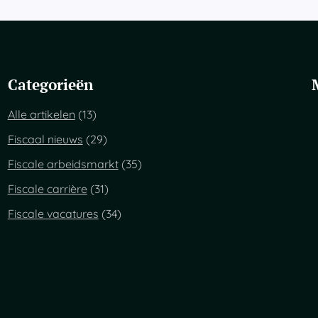
n
d
e
l
j
e
Categorieën
o
v
Alle artikelen
(13)
e
r
Fiscaal nieuws
(29)
j
e
Fiscale arbeidsmarkt
(35)
s
Fiscale carrière
(31)
a
l
Fiscale vacatures
(34)
a
r
i
s
a
l
s
f