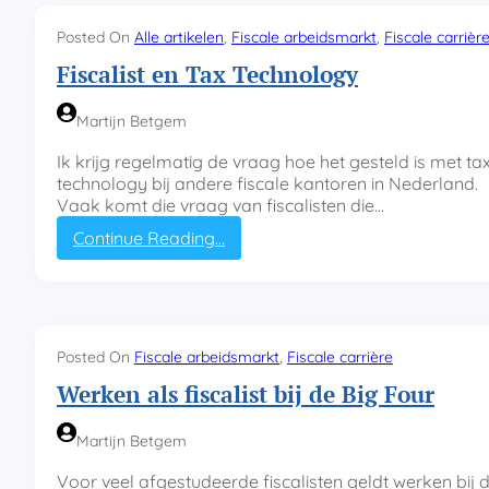
l
W
Posted On
Alle artikelen
, 
Fiscale arbeidsmarkt
, 
Fiscale carrièr
f
a
i
t
Fiscalist en Tax Technology
s
d
c
o
Martijn Betgem
a
e
a
t
Ik krijg regelmatig de vraag hoe het gesteld is met ta
l
d
technology bij andere fiscale kantoren in Nederland.
a
i
Vaak komt die vraag van fiscalisten die…
d
t
v
:
Continue Reading…
?
i
F
e
i
s
s
c
a
Posted On
Fiscale arbeidsmarkt
, 
Fiscale carrière
l
Werken als fiscalist bij de Big Four
i
s
t
Martijn Betgem
e
n
Voor veel afgestudeerde fiscalisten geldt werken bij 