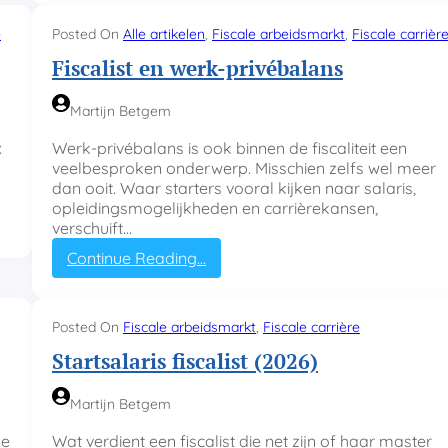
c
o
a
e
e
Posted On
Alle artikelen
, 
Fiscale arbeidsmarkt
, 
Fiscale carrièr
l
A
Fiscalist en werk-privébalans
i
I
s
h
t
e
Martijn Betgem
e
t
r
w
x
Werk-privébalans is ook binnen de fiscaliteit een
o
e
veelbesproken onderwerp. Misschien zelfs wel meer
v
r
dan ooit. Waar starters vooral kijken naar salaris,
e
k
opleidingsmogelijkheden en carrièrekansen,
r
v
verschuift…
2
a
:
Continue Reading…
j
n
F
a
d
i
a
e
s
r
j
Posted On
Fiscale arbeidsmarkt
, 
Fiscale carrière
c
u
u
Startsalaris fiscalist (2026)
a
i
n
l
t
i
i
z
o
Martijn Betgem
s
i
r
t
de
Wat verdient een fiscalist die net zijn of haar master
e
f