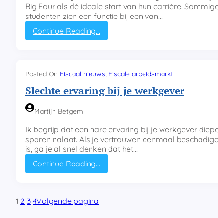
T
Big Four als dé ideale start van hun carrière. Sommig
a
studenten zien een functie bij een van…
x
:
Continue Reading…
T
W
e
e
c
r
h
k
n
Posted On
Fiscaal nieuws
, 
Fiscale arbeidsmarkt
e
o
Slechte ervaring bij je werkgever
n
l
a
o
l
g
Martijn Betgem
s
y
f
Ik begrijp dat een nare ervaring bij je werkgever diep
i
sporen nalaat. Als je vertrouwen eenmaal beschadig
s
is, ga je al snel denken dat het…
c
:
Continue Reading…
a
S
l
l
i
e
s
1
2
3
4
Volgende pagina
c
t
h
b