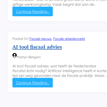
giftige werkomgeving. Vaak begint dat aan de…
:
Continue Reading…
E
e
n
z
i
Posted On
Fiscaal nieuws
, 
Fiscale arbeidsmarkt
e
k
AI tool fiscaal advies
e
o
Martijn Betgem
r
g
AI tool fiscaal advies: wat heeft de Nederlandse
a
fiscalist écht nodig? Artificial Intelligence heeft in korte
n
tijd zijn weg gevonden naar de fiscale praktijk. Waar…
i
:
Continue Reading…
s
A
a
I
t
t
i
o
e
o
.