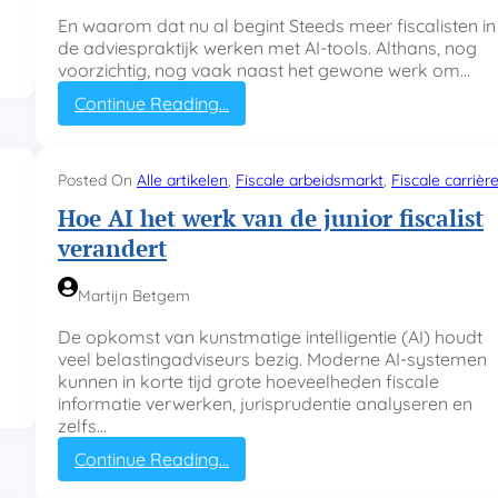
En waarom dat nu al begint Steeds meer fiscalisten in
de adviespraktijk werken met AI-tools. Althans, nog
voorzichtig, nog vaak naast het gewone werk om…
:
Continue Reading…
H
o
e
Posted On
Alle artikelen
, 
Fiscale arbeidsmarkt
, 
Fiscale carrièr
h
Hoe AI het werk van de junior fiscalist
e
t
verandert
v
a
Martijn Betgem
k
v
De opkomst van kunstmatige intelligentie (AI) houdt
a
veel belastingadviseurs bezig. Moderne AI-systemen
n
kunnen in korte tijd grote hoeveelheden fiscale
d
informatie verwerken, jurisprudentie analyseren en
e
zelfs…
f
i
:
Continue Reading…
s
H