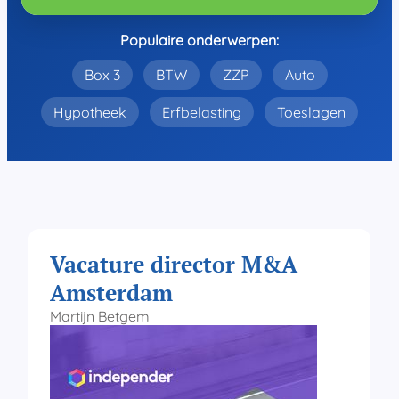
Populaire onderwerpen:
Box 3
BTW
ZZP
Auto
Hypotheek
Erfbelasting
Toeslagen
Vacature director M&A
Amsterdam
Martijn Betgem